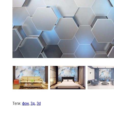
Теги:
фон
,
3д
,
3d