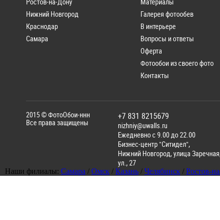
Ростов-на-Дону
Материалы
Нижний Новгород
Галерея фотообев
Краснодар
В интерьере
Самара
Вопросы и ответы
Оферта
Фотообои из своего фото
Контакты
2015 ©
ФотоОбои-ннн
+7 831 8215679
Все права защищены
nizhniy@uwalls.ru
Ежедневно с 9.00 до 22.00
Бизнес-центр "Ситидел",
Нижний Новгород
,
улица Заречная
ул., 27
Наши филиалы:
Самара
/
Омск
/
Казань
/
Челябинск
/
Ростов-н